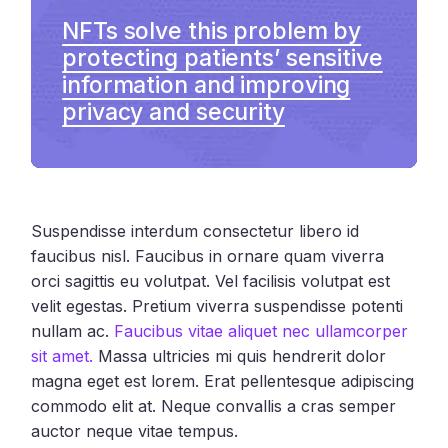
NFTs solve this problem by
protecting patients’ sensitive
information and improving
privacy and security
Suspendisse interdum consectetur libero id
faucibus nisl. Faucibus in ornare quam viverra
orci sagittis eu volutpat. Vel facilisis volutpat est
velit egestas. Pretium viverra suspendisse potenti
nullam ac.
Faucibus vitae aliquet nec ullamcorper
sit amet.
Massa ultricies mi quis hendrerit dolor
magna eget est lorem. Erat pellentesque adipiscing
commodo elit at. Neque convallis a cras semper
auctor neque vitae tempus.