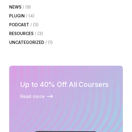
NEWS
(9)
PLUGIN
(4)
PODCAST
(3)
RESOURCES
(3)
UNCATEGORIZED
(1)
Up to 40% Off All Coursers
Read more